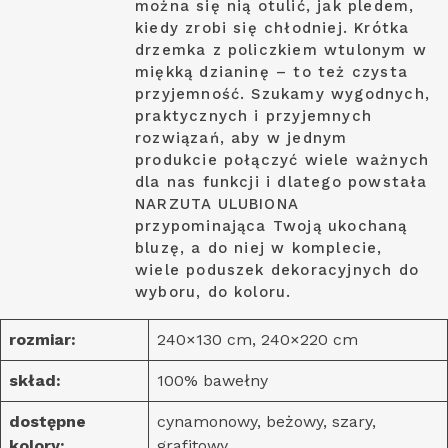
można się nią otulić, jak pledem,
kiedy zrobi się chłodniej. Krótka
drzemka z policzkiem wtulonym w
miękką dzianinę – to też czysta
przyjemność. Szukamy wygodnych,
praktycznych i przyjemnych
rozwiązań, aby w jednym
produkcie połączyć wiele ważnych
dla nas funkcji i dlatego powstała
NARZUTA ULUBIONA
przypominająca Twoją ukochaną
bluzę, a do niej w komplecie,
wiele poduszek dekoracyjnych do
wyboru, do koloru.
rozmiar:
240×130 cm, 240×220 cm
skład:
100% bawełny
dostępne
cynamonowy, beżowy, szary,
kolory:
grafitowy