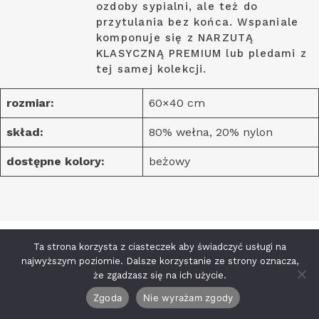
ozdoby sypialni, ale też do
przytulania bez końca. Wspaniale
komponuje się z NARZUTĄ
KLASYCZNĄ PREMIUM lub pledami z
tej samej kolekcji.
rozmiar:
60×40 cm
skład:
80% wełna, 20% nylon
dostępne kolory:
beżowy
Ta strona korzysta z ciasteczek aby świadczyć usługi na
najwyższym poziomie. Dalsze korzystanie ze strony oznacza,
że zgadzasz się na ich użycie.
Zgoda
Nie wyrażam zgody