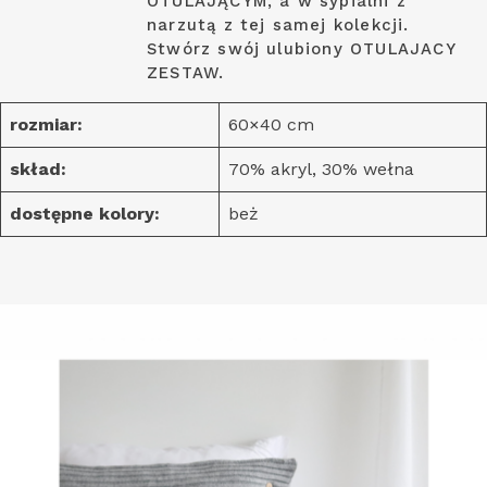
OTULAJĄCYM, a w sypialni z
narzutą z tej samej kolekcji.
Stwórz swój ulubiony OTULAJACY
ZESTAW.
rozmiar:
60×40 cm
skład:
70% akryl, 30% wełna
dostępne kolory:
beż