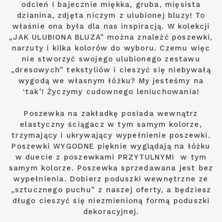
odcień i bajecznie miękka, gruba, mięsista
dzianina, zdjęta niczym z ulubionej bluzy! To
właśnie ona była dla nas inspiracją. W kolekcji
„JAK ULUBIONA BLUZA” można znaleźć poszewki,
narzuty i kilka kolorów do wyboru. Czemu więc
nie stworzyć swojego ulubionego zestawu
„dresowych” tekstyliów i cieszyć się niebywałą
wygodą we własnym łóżku? My jesteśmy na
‘tak’! Życzymy cudownego leniuchowania!
Poszewka na zakładkę posiada wewnątrz
elastyczny ściągacz w tym samym kolorze,
trzymający i ukrywający wypełnienie poszewki.
Poszewki WYGODNE pięknie wyglądają na łóżku
w duecie z poszewkami PRZYTULNYMI w tym
samym kolorze. Poszewka sprzedawana jest bez
wypełnienia. Dobierz poduszki wewnętrzne ze
„sztucznego puchu” z naszej oferty, a będziesz
długo cieszyć się niezmienioną formą poduszki
dekoracyjnej.