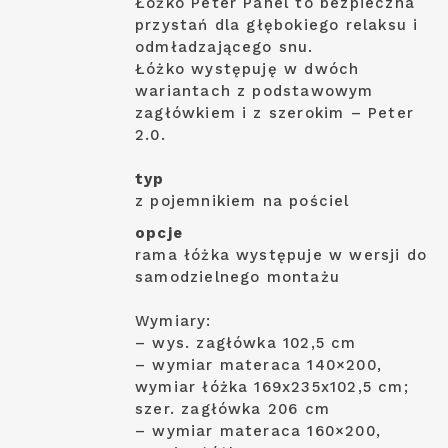
Łóżko Peter Panel to bezpieczna
przystań dla głębokiego relaksu i
odmładzającego snu.
Łóżko występuję w dwóch
wariantach z podstawowym
zagłówkiem i z szerokim – Peter
2.0.
typ
z pojemnikiem na pościel
opcje
rama łóżka występuje w wersji do
samodzielnego montażu
Wymiary:
– wys. zagłówka 102,5 cm
– wymiar materaca 140×200,
wymiar łóżka 169x235x102,5 cm;
szer. zagłówka 206 cm
– wymiar materaca 160×200,