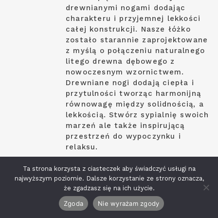
drewnianymi nogami dodając
charakteru i przyjemnej lekkości
całej konstrukcji. Nasze łóżko
zostało starannie zaprojektowane
z myślą o połączeniu naturalnego
litego drewna dębowego z
nowoczesnym wzornictwem.
Drewniane nogi dodają ciepła i
przytulności tworząc harmonijną
równowagę między solidnością, a
lekkością. Stwórz sypialnię swoich
marzeń ale także inspirującą
przestrzeń do wypoczynku i
relaksu.
Wymiary: zewnętrzne łóżka wys x
Ta strona korzysta z ciasteczek aby świadczyć usługi na
najwyższym poziomie. Dalsze korzystanie ze strony oznacza,
szer x gł
że zgadzasz się na ich użycie.
– wymiary pod materac 1400×2000
– wymiary łóżka
Zgoda
Nie wyrażam zgody
870x2140x2360mm