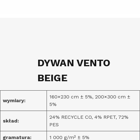
DYWAN VENTO
BEIGE
160×230 cm ± 5%, 200×300 cm ±
wymiary:
5%
24% RECYCLE CO, 4% RPET, 72%
skład:
PES
gramatura:
1 000 g/m² ± 5%