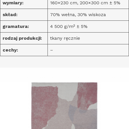
wymiary:
160×230 cm, 200×300 cm ± 5%
skład:
70% wełna, 30% wiskoza
gramatura:
4 500 g/m² ± 5%
rodzaj produkcji:
tkany ręcznie
cechy:
–