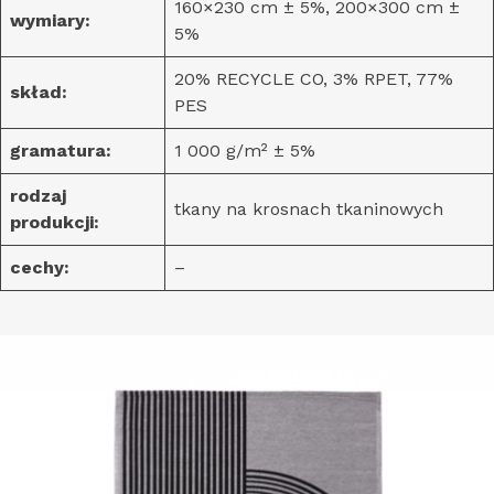
160×230 cm ± 5%, 200×300 cm ±
wymiary:
5%
20% RECYCLE CO, 3% RPET, 77%
skład:
PES
gramatura:
1 000 g/m² ± 5%
rodzaj
tkany na krosnach tkaninowych
produkcji:
cechy:
–