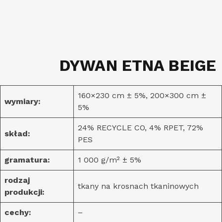
DYWAN ETNA BEIGE
160×230 cm ± 5%, 200×300 cm ±
wymiary:
5%
24% RECYCLE CO, 4% RPET, 72%
skład:
PES
gramatura:
1 000 g/m² ± 5%
rodzaj
tkany na krosnach tkaninowych
produkcji:
cechy:
–