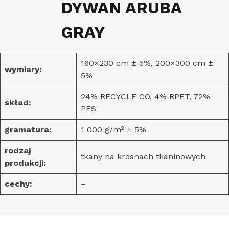
DYWAN ARUBA
GRAY
160×230 cm ± 5%, 200×300 cm ±
wymiary:
5%
24% RECYCLE CO, 4% RPET, 72%
skład:
PES
gramatura:
1 000 g/m² ± 5%
rodzaj
tkany na krosnach tkaninowych
produkcji:
cechy:
–