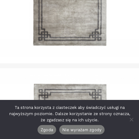
Ta strona korzysta z ciasteczek aby świadczyć usługi na
najwyższym poziomie. Dalsze korzystanie ze strony oznacza,
że zgadzasz się na ich użycie.
Zgoda
Nie wyrażam zgody