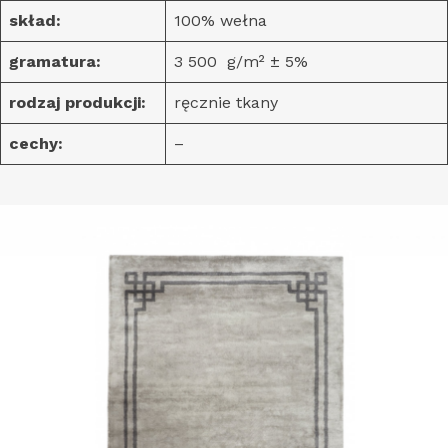
skład:
100% wełna
gramatura:
3 500 g/m² ± 5%
rodzaj produkcji:
ręcznie tkany
cechy:
–