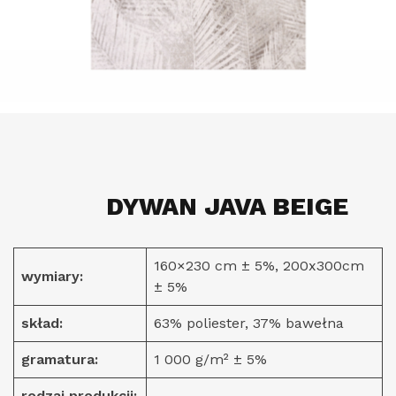
DYWAN JAVA BEIGE
160×230 cm ± 5%, 200x300cm
wymiary:
± 5%
skład:
63% poliester, 37% bawełna
gramatura:
1 000 g/m² ± 5%
rodzaj produkcji:
–