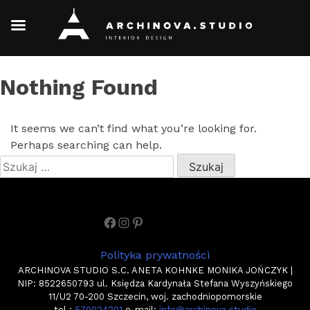
Skip
Nothing Found
to
content
It seems we can’t find what you’re looking for.
Perhaps searching can help.
Szukaj:
Facebook
Instagram
Pinterest
Polityka prywatności
ARCHINOVA STUDIO S.C. ANETA KOHNKE MONIKA JOŃCZYK |
NIP: 8522650793 ul. Księdza Kardynała Stefana Wyszyńskiego
11/U2 70-200 Szczecin, woj. zachodniopomorskie
tel.:
570024201
e-mail:
info@archinova.studio