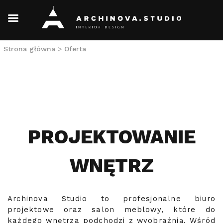
Skip
Strona główna
>
Oferta
to
content
PROJEKTOWANIE
WNĘTRZ
Archinova Studio to profesjonalne biuro
projektowe oraz salon meblowy, które do
każdego wnętrza podchodzi z wyobraźnią. Wśród