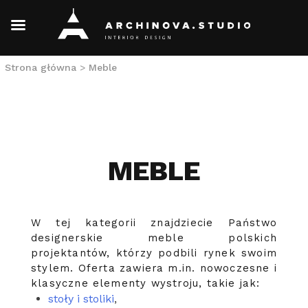
Skip
Strona główna
>
Meble
to
content
MEBLE
W tej kategorii znajdziecie Państwo
designerskie meble polskich
projektantów, którzy podbili rynek swoim
stylem. Oferta zawiera m.in. nowoczesne i
klasyczne elementy wystroju, takie jak:
stoły i stoliki
,