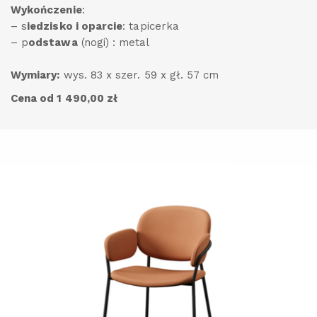
Wykończenie
:
– s
iedzisko i oparcie
: tapicerka
– p
odstawa
(nogi) : metal
Wymiary:
wys. 83 x szer. 59 x gł. 57 cm
Cena od 1 490,00 zł