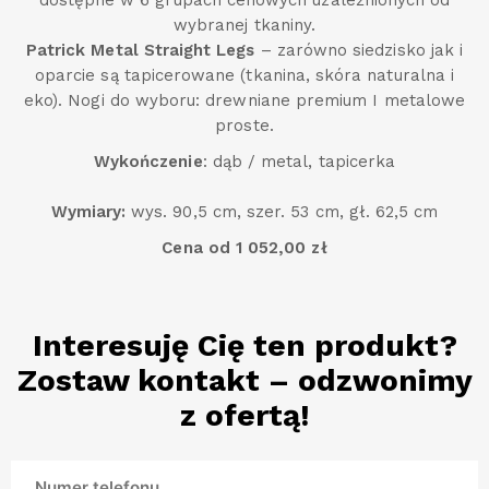
dostępne w 6 grupach cenowych uzależnionych od
wybranej tkaniny.
Patrick Metal Straight Legs
– zarówno siedzisko jak i
oparcie są tapicerowane (tkanina, skóra naturalna i
eko). Nogi do wyboru: drewniane premium I metalowe
proste.
Wykończenie
: dąb / metal, tapicerka
Wymiary:
wys. 90,5 cm, szer. 53 cm, gł. 62,5 cm
Cena od 1 052,00 zł
Interesuję Cię ten produkt?
Zostaw kontakt – odzwonimy
z ofertą!