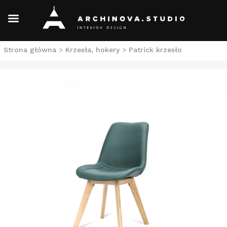
Skip
Strona główna
>
Krzesła, hokery
>
Patrick krzesło
to
content