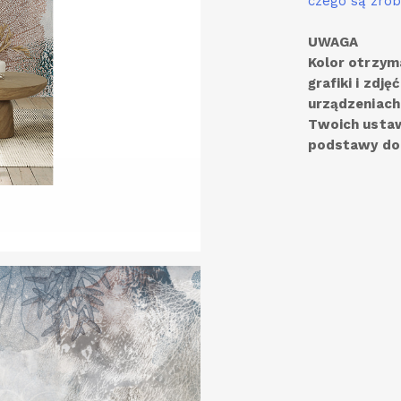
czego są zrob
UWAGA
Kolor otrzym
grafiki i zdj
urządzeniach
Twoich ustaw
podstawy do 