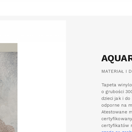
AQUAR
MATERIAŁ I 
Tapeta winylo
o grubości 30
dzieci jak i d
odporne na my
Atestowane ma
certyfikowany
certyfikatów 