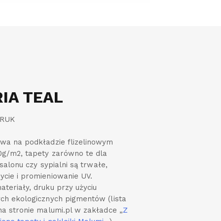
IA TEAL
DRUK
wa na podkładzie flizelinowym
0g/m2, tapety zarówno te dla
o salonu czy sypialni są trwałe,
cie i promieniowanie UV.
teriały, druku przy użyciu
ch ekologicznych pigmentów (lista
na stronie malumi.pl w zakładce „
Z