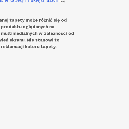
ione tapety i naklejki Malumi
„.)
anej tapety może różnić się od
ęć produktu oglądanych na
 multimedialnych w zależności od
ień ekranu. Nie stanowi to
reklamacji koloru tapety.