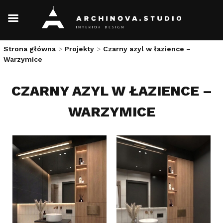
Skip
Strona główna
>
Projekty
>
Czarny azyl w łazience –
to
Warzymice
content
CZARNY AZYL W ŁAZIENCE –
WARZYMICE