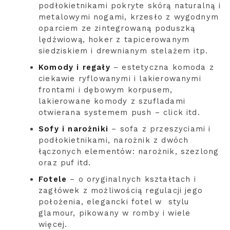
podłokietnikami pokryte skórą naturalną i
metalowymi nogami, krzesło z wygodnym
oparciem ze zintegrowaną poduszką
lędźwiową, hoker z tapicerowanym
siedziskiem i drewnianym stelażem itp.
Komody i regały
– estetyczna komoda z
ciekawie ryflowanymi i lakierowanymi
frontami i dębowym korpusem,
lakierowane komody z szufladami
otwierana systemem push – click itd.
Sofy i narożniki
– sofa z przeszyciami i
podłokietnikami, narożnik z dwóch
łączonych elementów: narożnik, szezlong
oraz puf itd.
Fotele
– o oryginalnych kształtach i
zagłówek z możliwością regulacji jego
położenia, elegancki fotel w stylu
glamour, pikowany w romby i wiele
więcej.