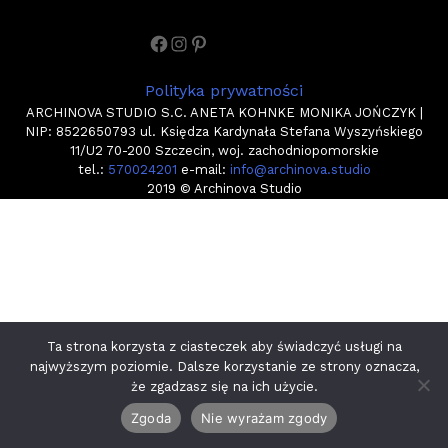
Facebook
Instagram
Pinterest
Polityka prywatności
ARCHINOVA STUDIO S.C. ANETA KOHNKE MONIKA JOŃCZYK |
NIP: 8522650793 ul. Księdza Kardynała Stefana Wyszyńskiego
11/U2 70-200 Szczecin, woj. zachodniopomorskie
tel.:
570024201
e-mail:
info@archinova.studio
2019 © Archinova Studio
Ta strona korzysta z ciasteczek aby świadczyć usługi na
najwyższym poziomie. Dalsze korzystanie ze strony oznacza,
że zgadzasz się na ich użycie.
Zgoda
Nie wyrażam zgody