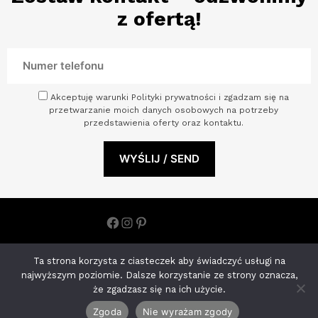
z ofertą!
Akceptuję warunki Polityki prywatności i zgadzam się na
przetwarzanie moich danych osobowych na potrzeby
przedstawienia oferty oraz kontaktu.
Facebook
Instagram
Pinterest
Polityka prywatności
Ta strona korzysta z ciasteczek aby świadczyć usługi na
ARCHINOVA STUDIO S.C. ANETA KOHNKE MONIKA JOŃCZYK |
najwyższym poziomie. Dalsze korzystanie ze strony oznacza,
NIP: 8522650793 ul. Księdza Kardynała Stefana Wyszyńskiego
że zgadzasz się na ich użycie.
11/U2 70-200 Szczecin, woj. zachodniopomorskie
Zgoda
Nie wyrażam zgody
tel.:
570024201
e-mail:
info@archinova.studio