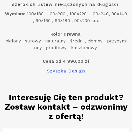
szerokich listew niełączonych na długości.
Wymiary:
100×180 , 100×200 , 100×220 , 100×240, 90×140
, 90×160 , 90×180 , 90×200 cm.
Kolor drewna:
bielony , surowy , naturalny , średni , ciemny , przydymi
ony , grafitowy , kasztanowy.
Cena od 4 990,00 zł
Szyszka Design
Interesuję Cię ten produkt?
Zostaw kontakt – odzwonimy
z ofertą!