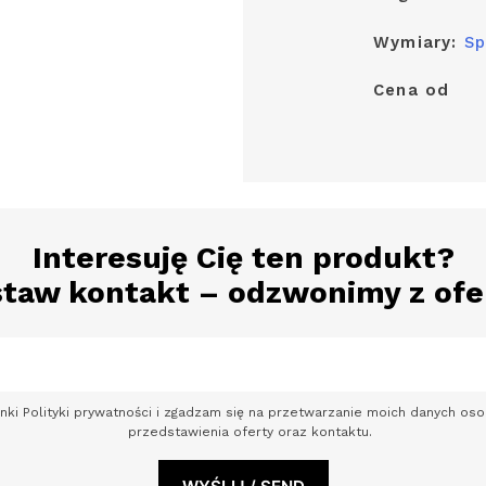
Wymiary:
Sp
Cena od
Interesuję Cię ten produkt?
taw kontakt – odzwonimy z ofe
nki Polityki prywatności i zgadzam się na przetwarzanie moich danych o
przedstawienia oferty oraz kontaktu.