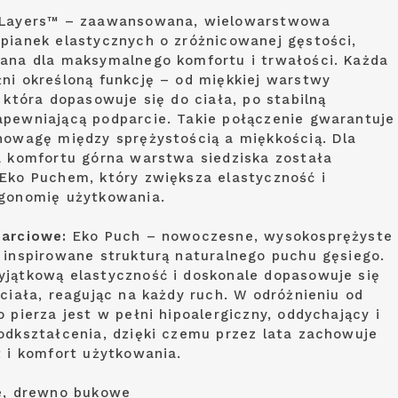
tLayers™ – zaawansowana, wielowarstwowa
pianek elastycznych o zróżnicowanej gęstości,
ana dla maksymalnego komfortu i trwałości. Każda
ni określoną funkcję – od miękkiej warstwy
 która dopasowuje się do ciała, po stabilną
pewniającą podparcie. Takie połączenie gwarantuje
nowagę między sprężystością a miękkością. Dla
a komfortu górna warstwa siedziska została
Eko Puchem, który zwiększa elastyczność i
gonomię użytkowania.
arciowe:
Eko Puch – nowoczesne, wysokosprężyste
 inspirowane strukturą naturalnego puchu gęsiego.
jątkową elastyczność i doskonale dopasowuje się
 ciała, reagując na każdy ruch. W odróżnieniu od
 pierza jest w pełni hipoalergiczny, oddychający i
odkształcenia, dzięki czemu przez lata zachowuje
t i komfort użytkowania.
, drewno bukowe