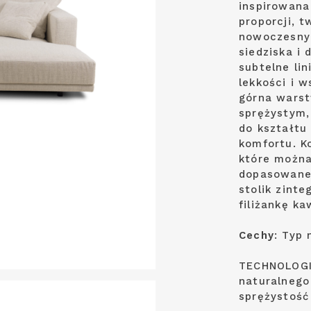
inspirowana
proporcji, 
nowoczesny
siedziska i
subtelne li
lekkości i 
górna warst
sprężystym,
do kształtu
komfortu. K
które można
dopasowane 
stolik zint
filiżankę ka
Cechy
: Typ 
TECHNOLOGI
naturalnego
sprężystość