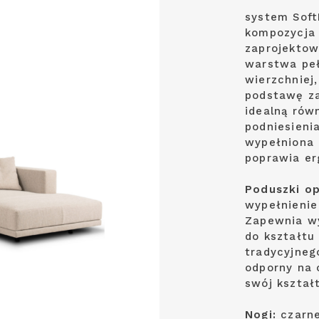
system Sof
kompozycja 
zaprojektow
warstwa peł
wierzchniej,
podstawę za
idealną rów
podniesieni
wypełniona 
poprawia er
Poduszki op
wypełnienie
Zapewnia wy
do kształtu
tradycyjnego
odporny na 
swój kształ
Nogi:
czarne