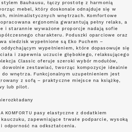
 stylem Bauhausu, łączy prostotę z harmonią
tworząc mebel, który doskonale odnajduje się w
ch, minimalistycznych wnętrzach. Komfortowe
 dopracowana ergonomia gwarantują pełny relaks, a
nie i starannie wyważone proporcje nadają sofie
współczesnego charakteru. Poduszki oparciowe oraz
wa siedzisk wypełnione są Eko Puchem –
 oddychającym wypełnieniem, które dopasowuje się
 ciała i zapewnia uczucie głębokiego, relaksującego
olekcja Classic oferuje szeroki wybór modułów,
 dowolnie zestawiać, tworząc kompozycje idealnie
do wnętrza. Funkcjonalnym uzupełnieniem jest
egrowany z sofą – praktyczne miejsce na książkę,
wy lub pilot.
nierozkładany
A KOMFORTU pasy elastyczne z dodatkiem
 kauczuku, zapewniające trwałe podparcie, wysoką
 i odporność na odkształcenia.