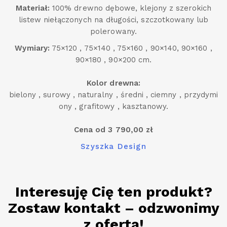
Materiał:
100% drewno dębowe, klejony z szerokich
listew niełączonych na długości, szczotkowany lub
polerowany.
Wymiary:
75×120 , 75×140 , 75×160 , 90×140, 90×160 ,
90×180 , 90×200 cm.
Kolor drewna:
bielony , surowy , naturalny , średni , ciemny , przydymi
ony , grafitowy , kasztanowy.
Cena od 3 790,00 zł
Szyszka Design
Interesuję Cię ten produkt?
Zostaw kontakt – odzwonimy
z ofertą!