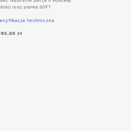
śki): Naturalne pierze o wysokiej
stości oraz pianka SOFT
ecyfikacja techniczna
593,00 zł