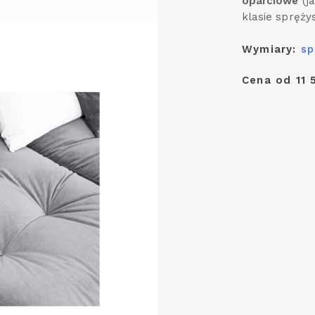
oparciowe
(ja
klasie spręży
Wymiary:
sp
Cena od 11 