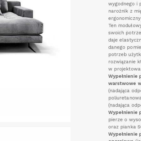
wygodnego i p
narożnik z mi
ergonomicznym
Ten modułowy
swoich potrze
daje elastyc
danego pomies
potrzeb użytk
rozwiązanie 
w projektowa
Wypełnienie 
warstwowe w
(nadająca odp
poliuretanow
(nadająca od
Wypełnienie 
pierze o wysok
oraz pianka 
Wypełnienie 