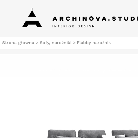
Skip
Archinova Studio
Salon meblowy Szczecin. Meble nowoczesne.
to
content
Strona główna
>
Sofy, narożniki
>
Flabby narożnik