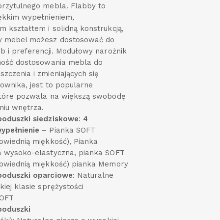
rzytulnego mebla. Flabby to
ękkim wypełnieniem,
 kształtem i solidną konstrukcją,
 mebel możesz dostosować do
b i preferencji. Modułowy narożnik
zność dostosowania mebla do
zczenia i zmieniających się
ownika, jest to popularne
które pozwala na większą swobodę
niu wnętrza.
poduszki siedziskowe
:
4
ypełnienie
– Pianka SOFT
owiednią miękkość), Pianka
a wysoko-elastyczna, pianka SOFT
powiednią miękkość) pianka Memory
poduszki oparciowe
: Naturalne
iej klasie sprężystości
SOFT
poduszki