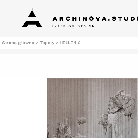
Skip
Archinova Studio
Salon meblowy Szczecin. Meble nowoczesne.
to
content
Strona główna
>
Tapety
>
HELLENIC