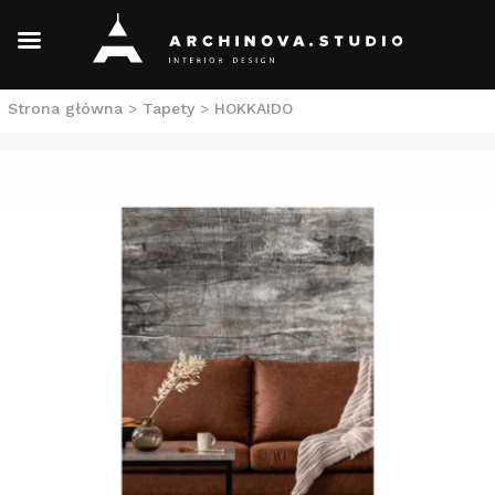
Skip
Strona główna
>
Tapety
>
HOKKAIDO
to
content