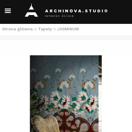
Skip
Strona główna
>
Tapety
>
JASMINUM
to
content