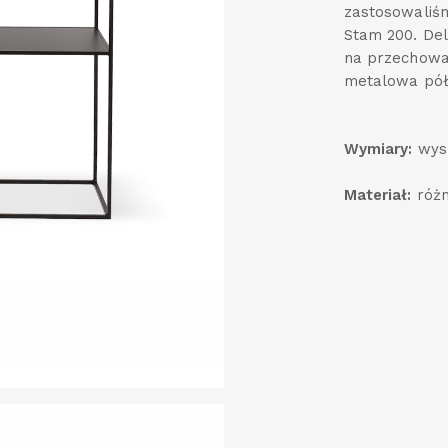
zastosowaliśm
Stam 200. De
na przechowan
metalowa półk
Wymiary:
wys.
Materiał:
różn