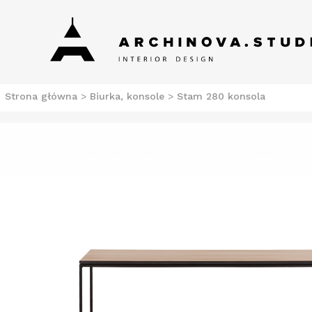
Skip
Archinova Studio
Salon meblowy Szczecin. Meble nowoczesne.
to
content
Strona główna
>
Biurka, konsole
>
Stam 280 konsola