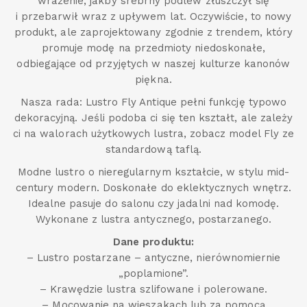
wrażenie, jakby srebrny podlew złuszczył się
i przebarwił wraz z upływem lat. Oczywiście, to nowy
produkt, ale zaprojektowany zgodnie z trendem, który
promuje modę na przedmioty niedoskonałe,
odbiegające od przyjętych w naszej kulturze kanonów
piękna.
Nasza rada: Lustro Fly Antique pełni funkcję typowo
dekoracyjną. Jeśli podoba ci się ten kształt, ale zależy
ci na walorach użytkowych lustra, zobacz model Fly ze
standardową taflą.
Modne lustro o nieregularnym kształcie, w stylu mid-
century modern. Doskonałe do eklektycznych wnętrz.
Idealne pasuje do salonu czy jadalni nad komodę.
Wykonane z lustra antycznego, postarzanego.
Dane produktu:
– Lustro postarzane – antyczne, nierównomiernie
„poplamione”.
– Krawędzie lustra szlifowane i polerowane.
– Mocowanie na wieszakach lub za pomocą