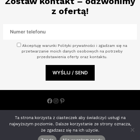
Zostaw kontakt – odzwonimy
z ofertą!
Akceptuję warunki Polityki prywatności i zgadzam się na
przetwarzanie moich danych osobowych na potrzeby
przedstawienia oferty oraz kontaktu.
Facebook
Instagram
Pinterest
Polityka prywatności
Ta strona korzysta z ciasteczek aby świadczyć usługi na
ARCHINOVA STUDIO S.C. ANETA KOHNKE MONIKA JOŃCZYK |
najwyższym poziomie. Dalsze korzystanie ze strony oznacza,
NIP: 8522650793 ul. Księdza Kardynała Stefana Wyszyńskiego
że zgadzasz się na ich użycie.
11/U2 70-200 Szczecin, woj. zachodniopomorskie
Zgoda
Nie wyrażam zgody