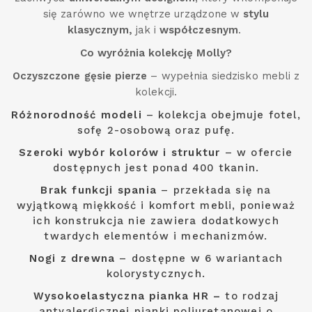
się zarówno we wnętrze urządzone w
stylu
klasycznym,
jak i
współczesnym
.
Co wyróżnia kolekcję Molly?
Oczyszczone gęsie pierze
– wypełnia siedzisko mebli z
kolekcji.
Różnorodność modeli
– kolekcja obejmuje fotel,
sofę 2-osobową oraz pufę.
Szeroki wybór kolorów i struktur
– w ofercie
dostępnych jest ponad 400 tkanin.
Brak funkcji spania
– przekłada się na
wyjątkową miękkość i komfort mebli, ponieważ
ich konstrukcja nie zawiera dodatkowych
twardych elementów i mechanizmów.
Nogi z drewna
– dostępne w 6 wariantach
kolorystycznych.
Wysokoelastyczna pianka HR –
to rodzaj
antyalergicznej pianki poliuretanowej o