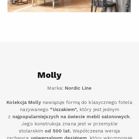
Molly
Marka:
Nordic Line
Kolekcja Molly
nawiązuje formą do klasycznego fotela
nazywanego
“Uszakiem”,
który jest jednym
z
najpopularniejszych na świecie mebli salonowych
.
Jego konstrukcja znana jest w przemyśle
stolarskim
od 500 lat.
Współczesna wersja
zachwyca
uniwersalnym designem
, który wkomponuje