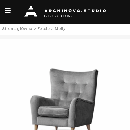
Skip
Strona główna
>
Fotele
>
Molly
to
content