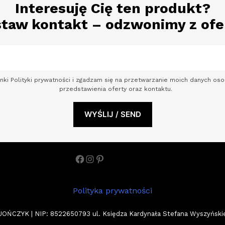
Interesuję Cię ten produkt?
taw kontakt – odzwonimy z ofe
nki Polityki prywatności i zgadzam się na przetwarzanie moich danych o
przedstawienia oferty oraz kontaktu.
Facebook
Instagram
Pinterest
Polityka prywatności
ZYK | NIP: 8522650793 ul. Księdza Kardynała Stefana Wyszyńskiego