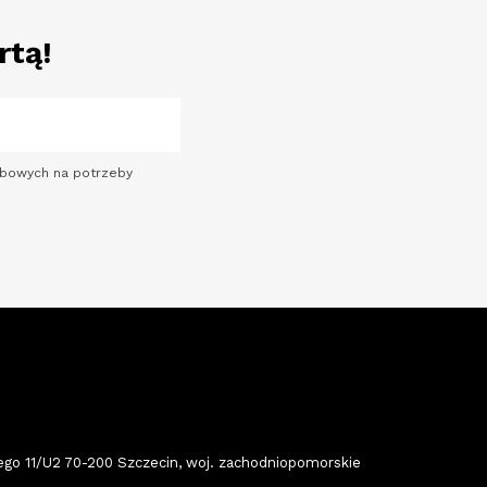
rtą!
sobowych na potrzeby
 11/U2 70-200 Szczecin, woj. zachodniopomorskie