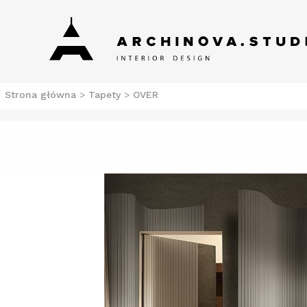
Skip
Archinova Studio
Salon meblowy Szczecin. Meble nowoczesne.
to
content
Strona główna
>
Tapety
>
OVER