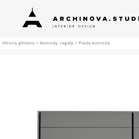
Skip
Archinova Studio
Salon meblowy Szczecin. Meble nowoczesne.
to
content
Strona główna
>
Komody, regały
>
Paola komoda