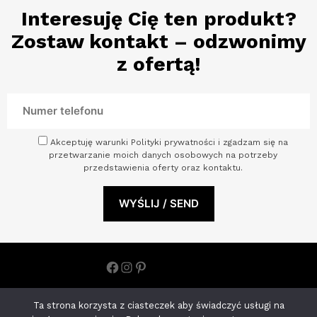
Interesuję Cię ten produkt?
Zostaw kontakt – odzwonimy
z ofertą!
Akceptuję warunki Polityki prywatności i zgadzam się na
przetwarzanie moich danych osobowych na potrzeby
przedstawienia oferty oraz kontaktu.
Facebook
Instagram
Pinterest
Polityka prywatności
Ta strona korzysta z ciasteczek aby świadczyć usługi na
ARCHINOVA STUDIO S.C. ANETA KOHNKE MONIKA JOŃCZYK |