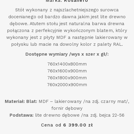
Marka:
Rosanero
Stół wykonany z najszlachetniejszego surowca
docenianego od bardzo dawna jakim jest lite drewno
dębowe. Atutem stołu jest naturalna barwa drewna
połączona z perfekcyjnie wykończonym blatem, który
wykonany jest z płyty MDF a następnie lakierowany w
połysku lub macie na dowolny kolor z palety RAL.
Dostępne wymiary /wys x szer x gł/:
760x1400x800mm
760x1600x900mm
760x1800x900mm
760x2000x900mm
Materiał: Blat:
MDF – lakierowany /na zdj. czarny mat/,
fornir dębowy
Podstawa:
lite drewno dębowe /na zdj. bejca 22-56
Cena od
6 399.00 zł