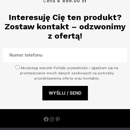
Cena
6 899.00 zł
Interesuję Cię ten produkt?
Zostaw kontakt – odzwonimy
z ofertą!
Akceptuję warunki Polityki prywatności i zgadzam się na
przetwarzanie moich danych osobowych na potrzeby
przedstawienia oferty oraz kontaktu.
Facebook
Instagram
Pinterest