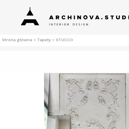
Skip
Archinova Studio
Salon meblowy Szczecin. Meble nowoczesne.
to
content
Strona główna
>
Tapety
>
STUCCO