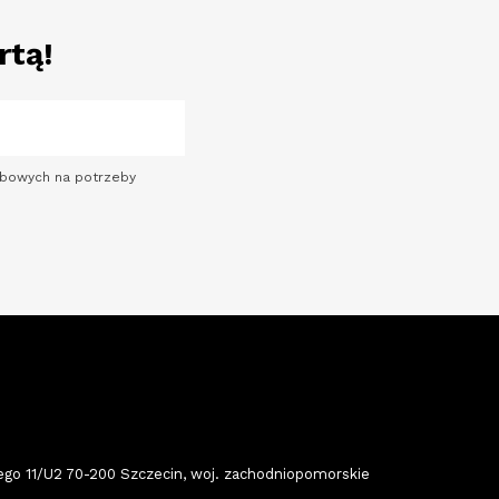
rtą!
sobowych na potrzeby
 11/U2 70-200 Szczecin, woj. zachodniopomorskie