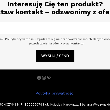
Interesuję Cię ten produkt?
taw kontakt – odzwonimy z ofe
nki Polityki prywatności i zgadzam się na przetwarzanie moich danych o
przedstawienia oferty oraz kontaktu.
Facebook
Instagram
Pinterest
Polityka prywatności
ZYK | NIP: 8522650793 ul. Księdza Kardynała Stefana Wyszyńskiego