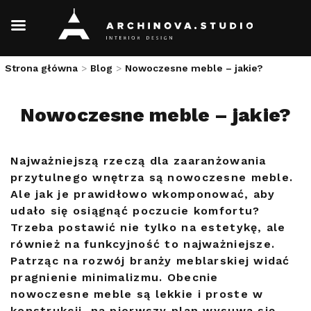
Skip
Strona główna
>
Blog
>
Nowoczesne meble – jakie?
to
content
Nowoczesne meble – jakie?
Najważniejszą rzeczą dla zaaranżowania
przytulnego wnętrza są nowoczesne meble.
Ale jak je prawidłowo wkomponować, aby
udało się osiągnąć poczucie komfortu?
Trzeba postawić nie tylko na estetykę, ale
również na funkcyjność to najważniejsze.
Patrząc na rozwój branży meblarskiej widać
pragnienie minimalizmu. Obecnie
nowoczesne meble są lekkie i proste w
konstrukcji, na pierwszy plan wysuwa się