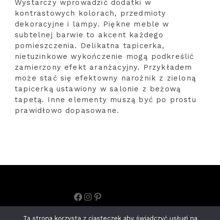
Wystarczy wprowadzić dodatki w
kontrastowych kolorach, przedmioty
dekoracyjne i lampy. Piękne meble w
subtelnej barwie to akcent każdego
pomieszczenia. Delikatna tapicerka,
nietuzinkowe wykończenie mogą podkreślić
zamierzony efekt aranżacyjny. Przykładem
może stać się efektowny narożnik z zieloną
tapicerką ustawiony w salonie z beżową
tapetą. Inne elementy muszą być po prostu
prawidłowo dopasowane.
Facebook
Instagram
Pinterest
Polityka prywatności
Ta strona korzysta z ciasteczek aby świadczyć usługi na