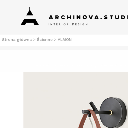
Skip
Archinova Studio
Salon meblowy Szczecin. Meble nowoczesne.
to
content
Strona główna
>
Ścienne
>
ALMON