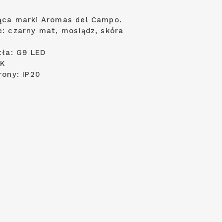
ąca marki Aromas del Campo.
: czarny mat, mosiądz, skóra
W
tła: G9 LED
0K
rony: IP20