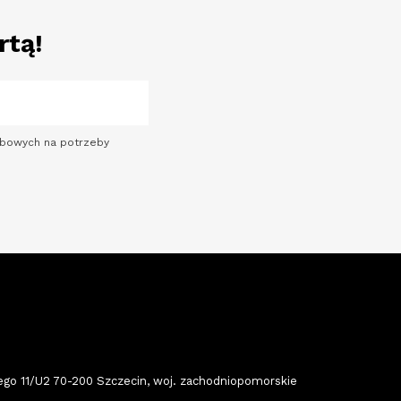
rtą!
sobowych na potrzeby
 11/U2 70-200 Szczecin, woj. zachodniopomorskie