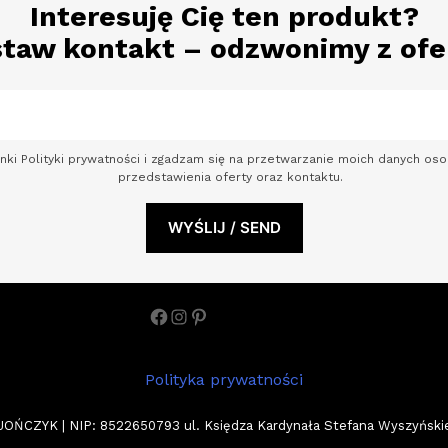
Interesuję Cię ten produkt?
taw kontakt – odzwonimy z ofe
nki Polityki prywatności i zgadzam się na przetwarzanie moich danych o
przedstawienia oferty oraz kontaktu.
Facebook
Instagram
Pinterest
Polityka prywatności
ZYK | NIP: 8522650793 ul. Księdza Kardynała Stefana Wyszyńskiego