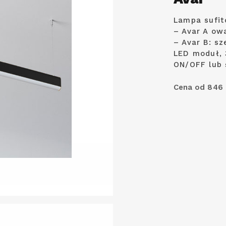
Lampa sufit
– Avar A owa
– Avar B: sz
LED moduł, 
ON/OFF lub 
Cena od 846