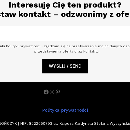
Interesuję Cię ten produkt?
taw kontakt – odzwonimy z ofe
nki Polityki prywatności i zgadzam się na przetwarzanie moich danych o
przedstawienia oferty oraz kontaktu.
Facebook
Instagram
Pinterest
Polityka prywatności
ZYK | NIP: 8522650793 ul. Księdza Kardynała Stefana Wyszyńskiego