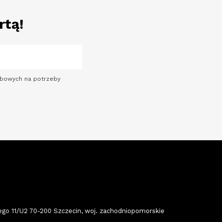
rtą!
sobowych na potrzeby
 11/U2 70-200 Szczecin, woj. zachodniopomorskie