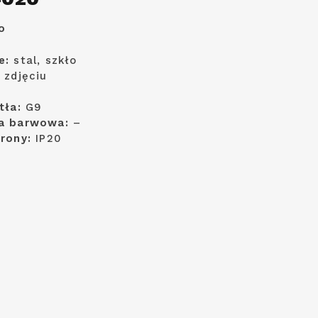
o
e:
stal, szkło
 zdjęciu
tła:
G9
a barwowa:
–
hrony:
IP20