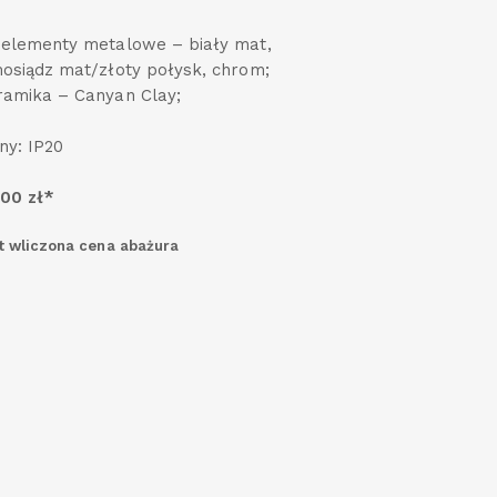
 elementy metalowe – biały mat,
osiądz mat/złoty połysk, chrom;
ramika – Canyan Clay;
ny: IP20
,00 zł*
st wliczona cena abażura