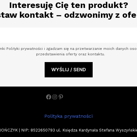
Interesuję Cię ten produkt?
taw kontakt – odzwonimy z ofe
nki Polityki prywatności i zgadzam się na przetwarzanie moich danych o
przedstawienia oferty oraz kontaktu.
Facebook
Instagram
Pinterest
Polityka prywatności
ZYK | NIP: 8522650793 ul. Księdza Kardynała Stefana Wyszyńskiego