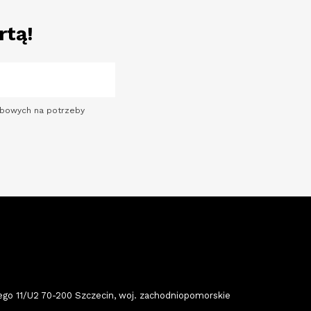
rtą!
sobowych na potrzeby
 11/U2 70-200 Szczecin, woj. zachodniopomorskie