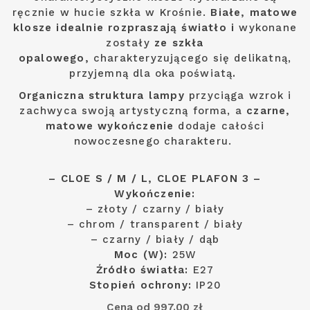
ręcznie w hucie szkła w Krośnie.
Białe, matowe
klosze idealnie rozpraszają światło i
wykonane
zostały
ze szkła
opalowego,
charakteryzującego się delikatną,
przyjemną dla oka poświatą
.
Organiczna struktura lampy
przyciąga wzrok i
zachwyca swoją artystyczną forma, a
czarne,
matowe wykończenie
dodaje całości
nowoczesnego charakteru.
– CLOE S / M / L, CLOE PLAFON 3 –
Wykończenie:
– złoty / czarny / biały
– chrom / transparent / biały
– czarny / biały / dąb
Moc (W):
25W
Źródło światła:
E27
Stopień ochrony:
IP20
Cena od 997.00 zł