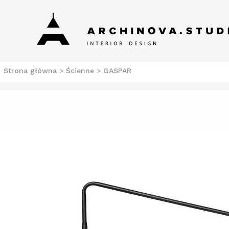
Skip
Archinova Studio
Salon meblowy Szczecin. Meble nowoczesne.
to
content
Strona główna
>
Ścienne
>
GASPAR