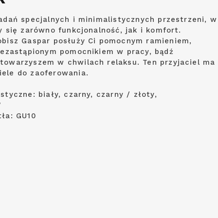
zadań specjalnych i minimalistycznych przestrzeni, w
y się zarówno funkcjonalność, jak i komfort.
obisz Gaspar posłuży Ci pomocnym ramieniem,
niezastąpionym pomocnikiem w pracy, bądź
towarzyszem w chwilach relaksu. Ten przyjaciel ma
ele do zaoferowania.
styczne: biały, czarny, czarny / złoty,
W
tła: GU10