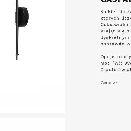
Kinkiet do 
których licz
Cokolwiek r
stając się 
dyskretnym 
naprawdę wi
Opcje kolory
Moc (W): 9
Źródło świa
Cena zł