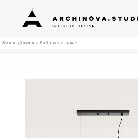
Skip
Archinova Studio
Salon meblowy Szczecin. Meble nowoczesne.
to
content
Strona główna
>
Sufitowe
>
Luca+