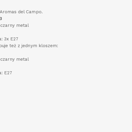
Aromas del Campo.
3
 czarny metal
a: 3x E27
uje też z jednym kloszem:
 czarny metal
a: E27