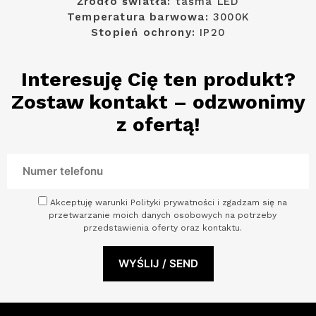
Źródło światła:
taśma LED
Temperatura barwowa:
3000K
Stopień ochrony:
IP20
Interesuję Cię ten produkt?
Zostaw kontakt – odzwonimy
z ofertą!
Akceptuję warunki Polityki prywatności i zgadzam się na
przetwarzanie moich danych osobowych na potrzeby
przedstawienia oferty oraz kontaktu.