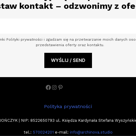
taw kontakt – odzwonimy z ofe
nki Polityki prywatności i zgadzam się na przetwarzanie moich danych o
przedstawienia oferty oraz kontaktu.
Facebook
Instagram
Pinterest
Polityka prywatności
ZYK | NIP: 8522650793 ul. Księdza Kardynała Stefana Wyszyńskiego
tel.:
570024201
e-mail:
info@archinova.studio