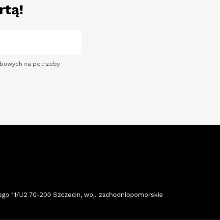
rtą!
sobowych na potrzeby
 11/U2 70-200 Szczecin, woj. zachodniopomorskie