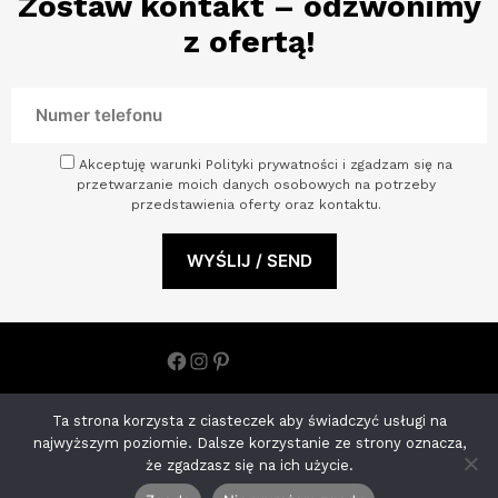
Zostaw kontakt – odzwonimy
z ofertą!
Akceptuję warunki Polityki prywatności i zgadzam się na
przetwarzanie moich danych osobowych na potrzeby
przedstawienia oferty oraz kontaktu.
Facebook
Instagram
Pinterest
Polityka prywatności
Ta strona korzysta z ciasteczek aby świadczyć usługi na
ARCHINOVA STUDIO S.C. ANETA KOHNKE MONIKA JOŃCZYK |
najwyższym poziomie. Dalsze korzystanie ze strony oznacza,
NIP: 8522650793 ul. Księdza Kardynała Stefana Wyszyńskiego
że zgadzasz się na ich użycie.
11/U2 70-200 Szczecin, woj. zachodniopomorskie