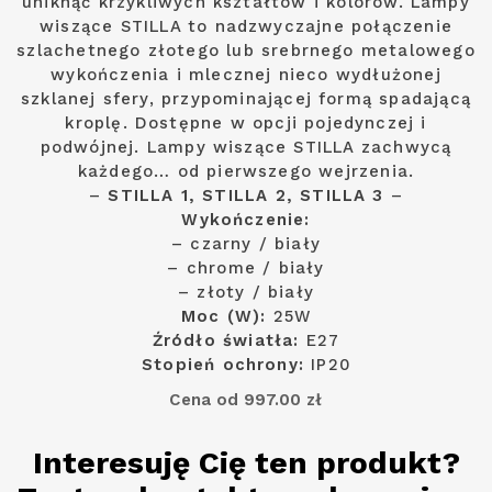
uniknąć krzykliwych kształtów i kolorów. Lampy
wiszące STILLA to nadzwyczajne połączenie
szlachetnego złotego lub srebrnego metalowego
wykończenia i mlecznej nieco wydłużonej
szklanej sfery, przypominającej formą spadającą
kroplę. Dostępne w opcji pojedynczej i
podwójnej. Lampy wiszące STILLA zachwycą
każdego… od pierwszego wejrzenia.
–
STILLA 1, STILLA 2, STILLA 3
–
Wykończenie:
– czarny / biały
– chrome / biały
– złoty / biały
Moc (W):
25W
Źródło światła:
E27
Stopień ochrony:
IP20
Cena od 997.00 zł
Interesuję Cię ten produkt?