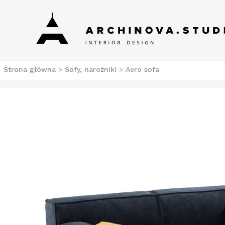
Skip
Archinova Studio
Salon meblowy Szczecin. Meble nowoczesne.
to
content
Strona główna
>
Sofy, narożniki
>
Aero sofa