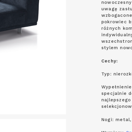
nowoczesnyc
uwagę zasłu
wzbogacone 
pokrowiec b
różnych kom
indywidualn
wszechstron
stylem nowo
Cechy:
Typ: nieroz
Wypełnienie
specjalnie 
najlepszego
selekcjonow
Nogi: metal,