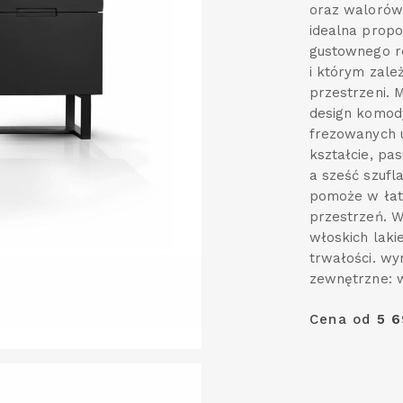
oraz walorów 
idealna propo
gustownego r
i którym zal
przestrzeni. M
design komody
frezowanych 
kształcie, pas
a sześć szufl
pomoże w łat
przestrzeń. W
włoskich laki
trwałości. w
zewnętrzne: w
Cena od
5 6