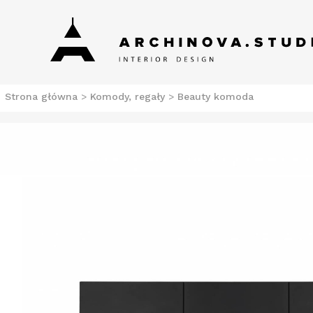
Skip
Archinova Studio
Salon meblowy Szczecin. Meble nowoczesne.
to
content
Strona główna
>
Komody, regały
>
Beauty komoda