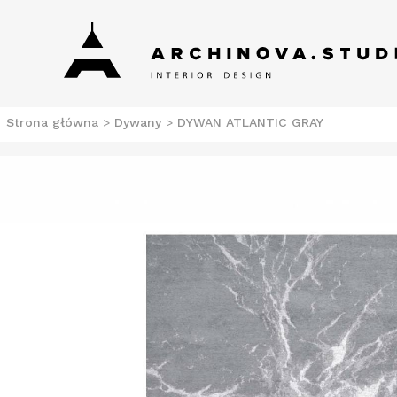
Skip
Archinova Studio
Salon meblowy Szczecin. Meble nowoczesne.
to
content
Strona główna
>
Dywany
>
DYWAN ATLANTIC GRAY