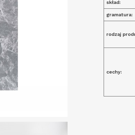
skład:
gramatura:
rodzaj produ
cechy: