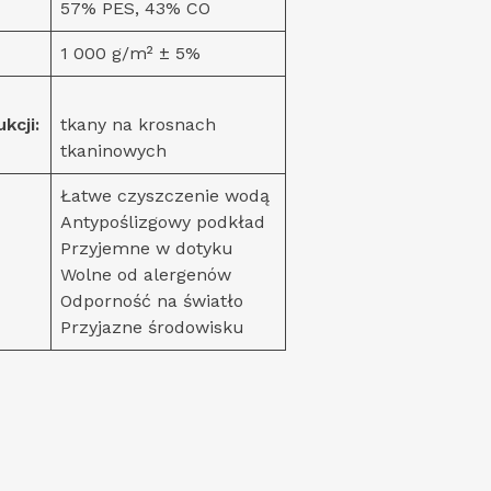
57% PES, 43% CO
1 000 g/m² ± 5%
kcji:
tkany na krosnach
tkaninowych
Łatwe czyszczenie wodą
Antypoślizgowy podkład
Przyjemne w dotyku
Wolne od alergenów
Odporność na światło
Przyjazne środowisku