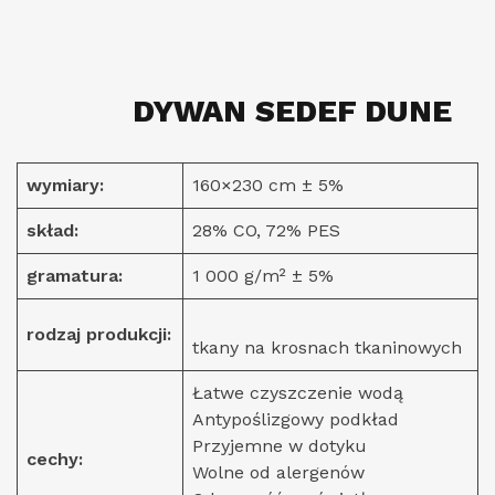
DYWAN SEDEF DUNE
wymiary:
160×230 cm ± 5%
skład:
28% CO, 72% PES
gramatura:
1 000 g/m² ± 5%
rodzaj produkcji:
tkany na krosnach tkaninowych
Łatwe czyszczenie wodą
Antypoślizgowy podkład
Przyjemne w dotyku
cechy:
Wolne od alergenów