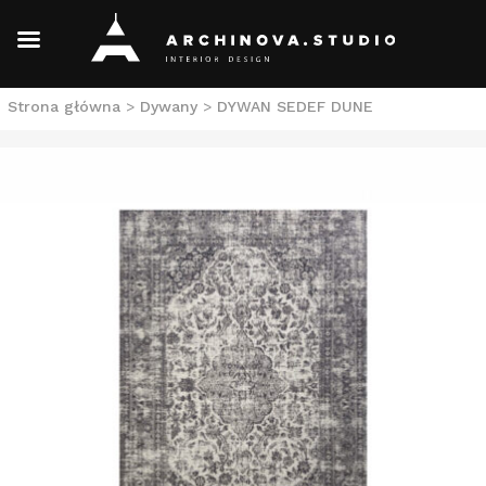
Skip
Strona główna
>
Dywany
>
DYWAN SEDEF DUNE
to
content