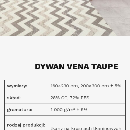
DYWAN VENA TAUPE
wymiary:
160×230 cm, 200×300 cm ± 5%
skład:
28% CO, 72% PES
gramatura:
1 000 g/m² ± 5%
rodzaj produkcji:
tkany na krosnach tkaninowych