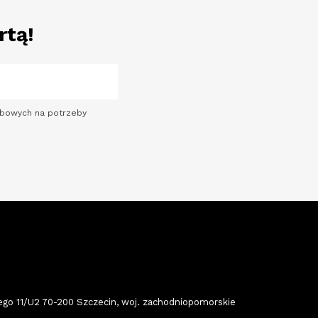
rtą!
sobowych na potrzeby
 11/U2 70-200 Szczecin, woj. zachodniopomorskie