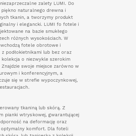
niezaprzeczalne zalety LUMI. Do
 piękno naturalnego drewna i
ych tkanin, a tworzymy produkt
inalny i elegancki. LUMI fo fotele i
ojektowane na bazie smukłego
rzech różnych wysokościach. W
 wchodzą fotele obrotowe i
 z podłokietnikami lub bez oraz
o kolekcja o niezwykle szerokim
 Znajdzie swoje miejsce zarówno w
urowym i konferencyjnym, a
zuje się w strefie wypoczynkowej,
restauracjach.
erowany tkaniną lub skórą. Z
 pianki wtryskowej, gwarantującej
odporność na deformację oraz
 optymalny komfort. Dla foteli
h skórą, lub tapicerką z kolekcji