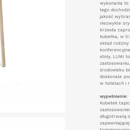
wykonania to 
tego dochodzi
jakość wybran
niezwykle oryg
krzesła zapr
kubełka, w t
skład rodziny
konferencyjne
stoły. LUMI t
zastosowaniu.
środowisku bi
doskonale poc
w hotelach i 
wypełnienie:
Kubełek tapic
zastosowaniem
długotrwałą 
zapewniającej
tapicerowanyc