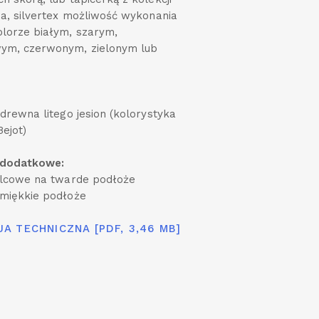
ia, silvertex możliwość wykonania
lorze białym, szarym,
m, czerwonym, zielonym lub
 drewna litego jesion (kolorystyka
ejot)
 dodatkowe:
ilcowe na twarde podłoże
 miękkie podłoże
A TECHNICZNA [PDF, 3,46 MB]