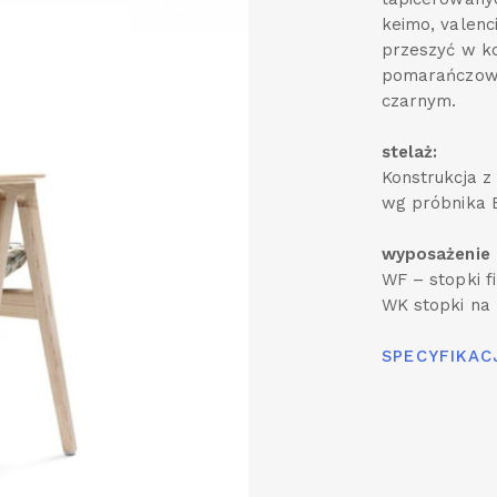
keimo, valenc
przeszyć w ko
pomarańczowy
czarnym.
stelaż:
Konstrukcja z
wg próbnika B
wyposażenie
WF – stopki f
WK stopki na
SPECYFIKACJ