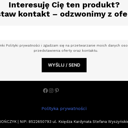
Interesuję Cię ten produkt?
taw kontakt – odzwonimy z ofe
nki Polityki prywatności i zgadzam się na przetwarzanie moich danych o
przedstawienia oferty oraz kontaktu.
Facebook
Instagram
Pinterest
Polityka prywatności
ZYK | NIP: 8522650793 ul. Księdza Kardynała Stefana Wyszyńskiego