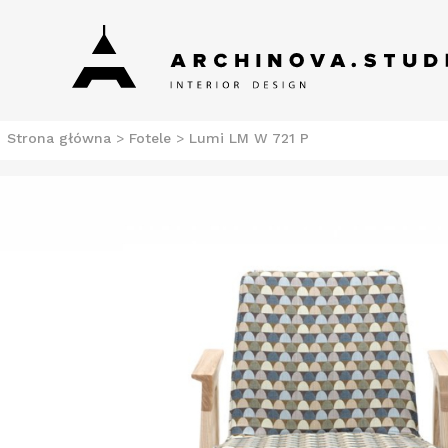
Skip
Archinova Studio
Salon meblowy Szczecin. Meble nowoczesne.
to
content
Strona główna
>
Fotele
>
Lumi LM W 721 P