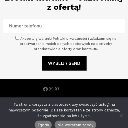
z ofertą!
Akceptuję warunki Polityki prywatności i zgadzam się na
przetwarzanie moich danych osobowych na potrzeby
przedstawienia oferty oraz kontaktu.
Facebook
Instagram
Pinterest
Polityka prywatności
Ta strona korzysta z ciasteczek aby świadczyć usługi na
ARCHINOVA STUDIO S.C. ANETA KOHNKE MONIKA JOŃCZYK |
najwyższym poziomie. Dalsze korzystanie ze strony oznacza,
NIP: 8522650793 ul. Księdza Kardynała Stefana Wyszyńskiego
że zgadzasz się na ich użycie.
11/U2 70-200 Szczecin, woj. zachodniopomorskie
Zgoda
Nie wyrażam zgody
tel.:
570024201
e-mail:
info@archinova.studio