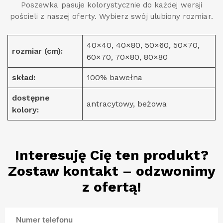
Poszewka pasuje kolorystycznie do każdej wersji
pościeli z naszej oferty. Wybierz swój ulubiony rozmiar.
40×40, 40×80, 50×60, 50×70,
rozmiar (cm):
60×70, 70×80, 80×80
skład:
100% bawełna
dostępne
antracytowy, beżowa
kolory:
Interesuję Cię ten produkt?
Zostaw kontakt – odzwonimy
z ofertą!