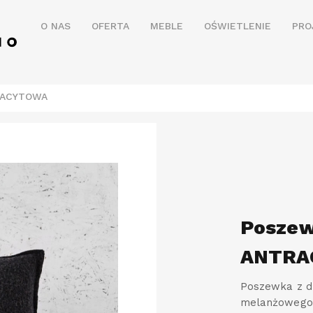
O NAS
OFERTA
MEBLE
OŚWIETLENIE
PRO
RACYTOWA
Posze
ANTRA
Poszewka z dz
melanżowego 