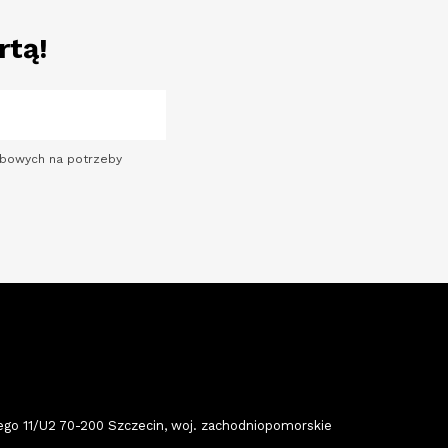
rtą!
sobowych na potrzeby
 11/U2 70-200 Szczecin, woj. zachodniopomorskie