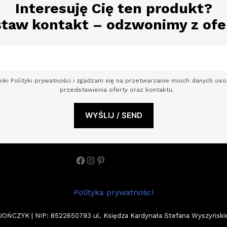
Interesuję Cię ten produkt?
taw kontakt – odzwonimy z ofe
nki Polityki prywatności i zgadzam się na przetwarzanie moich danych o
przedstawienia oferty oraz kontaktu.
Facebook
Instagram
Pinterest
Polityka prywatności
ZYK | NIP: 8522650793 ul. Księdza Kardynała Stefana Wyszyńskiego