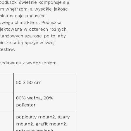
oduszki świetnie komponuje się
m wnętrzem, a wysokiej jakości
nina nadaje poduszce
owego charakteru. Poduszka
ojektowana w czterech różnych
lanżowych szarości po to, aby
ie ze sobą łączyć w swój
zestaw.
zedawana z wypełnieniem.
50 x 50 cm
80% wełna, 20%
poliester
popielaty melanż, szary
melanż, grafit melanż,
antracyt melanż.