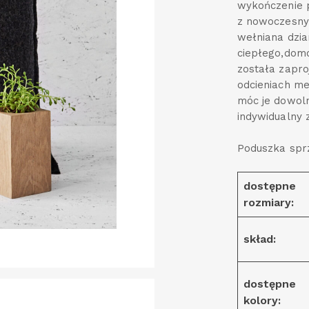
wykończenie p
z nowoczesny
wełniana dzia
ciepłego,dom
została zapr
odcieniach me
móc je dowoln
indywidualny 
Poduszka spr
dostępne
rozmiary:
skład:
dostępne
kolory: